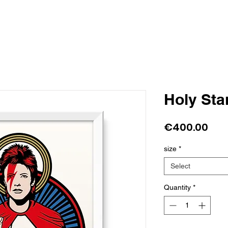
Holy St
Pri
€400.00
size
*
Select
Quantity
*