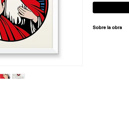
Sobre la obra
Serigrafía artística
Materica Gesso 250g
100 obras, todas el
autor.