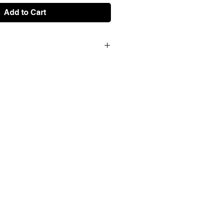
Add to Cart
 a 5 tintas sobre papel Fedrigoni
r. Se trata de una serie limitada de
las numeradas y firmadas por el