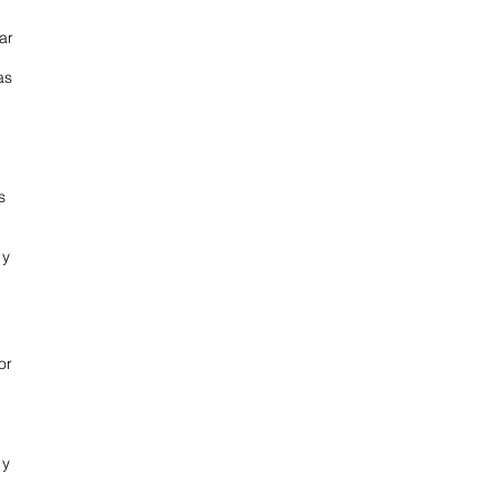
ar
as
s
 y
or
 y