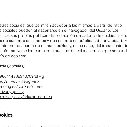
des sociales, que permiten acceder a las mismas a partir del Sitio
es sociales pueden almacenarse en el navegador del Usuario. Los
nen de sus propias políticas de protección de datos y de cookies, sie
 de sus propios ficheros y de sus propias prácticas de privacidad. E
 informarse acerca de dichas cookies y, en su caso, del tratamiento d
o informativo se indican a continuación los enlaces en los que se pue
y/o de cookies:
cies/cookies/
1896641480634370?ref=ig
ivacy?hl=es-419&gl=mx
chnologies/cookies?hl=es
privacy-policy
cookie-policy?trk=hp-cookies
ookies