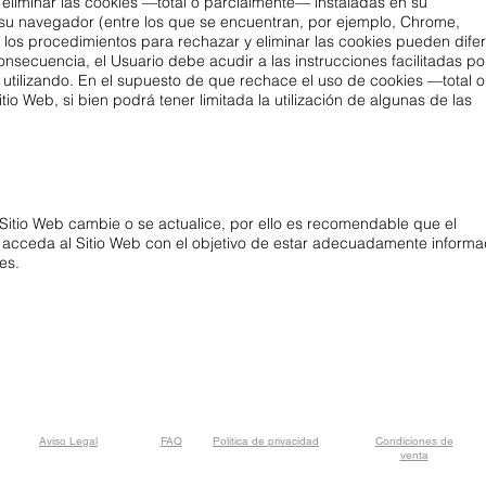
 eliminar las cookies —total o parcialmente— instaladas en su
 su navegador (entre los que se encuentran, por ejemplo, Chrome,
o, los procedimientos para rechazar y eliminar las cookies pueden difer
nsecuencia, el Usuario debe acudir a las instrucciones facilitadas po
 utilizando. En el supuesto de que rechace el uso de cookies —total o
o Web, si bien podrá tener limitada la utilización de algunas de las
 Sitio Web cambie o se actualice, por ello es recomendable que el
e acceda al Sitio Web con el objetivo de estar adecuadamente inform
es.
Aviso Legal
FAQ
Política de privacidad
Condiciones de
venta