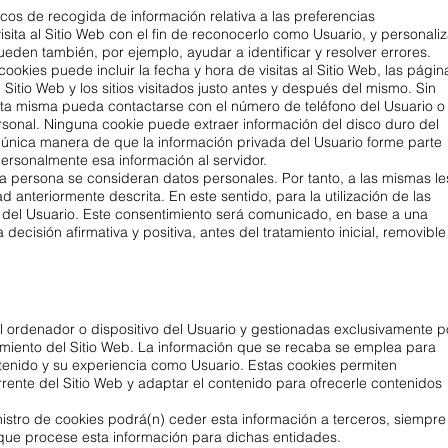
os de recogida de información relativa a las preferencias
sita al Sitio Web con el fin de reconocerlo como Usuario, y personaliz
pueden también, por ejemplo, ayudar a identificar y resolver errores.
ookies puede incluir la fecha y hora de visitas al Sitio Web, las págin
Sitio Web y los sitios visitados justo antes y después del mismo. Sin
ta misma pueda contactarse con el número de teléfono del Usuario o
rsonal. Ninguna cookie puede extraer información del disco duro del
 única manera de que la información privada del Usuario forme parte
personalmente esa información al servidor.
na persona se consideran datos personales. Por tanto, a las mismas le
ad anteriormente descrita. En este sentido, para la utilización de las
 del Usuario. Este consentimiento será comunicado, en base a una
decisión afirmativa y positiva, antes del tratamiento inicial, removible
l ordenador o dispositivo del Usuario y gestionadas exclusivamente p
miento del Sitio Web. La información que se recaba se emplea para
ntenido y su experiencia como Usuario. Estas cookies permiten
rrente del Sitio Web y adaptar el contenido para ofrecerle contenidos
istro de cookies podrá(n) ceder esta información a terceros, siempre
l que procese esta información para dichas entidades.