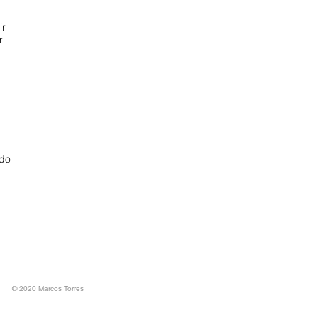
ir
r
ado
© 2020 Marcos Torres