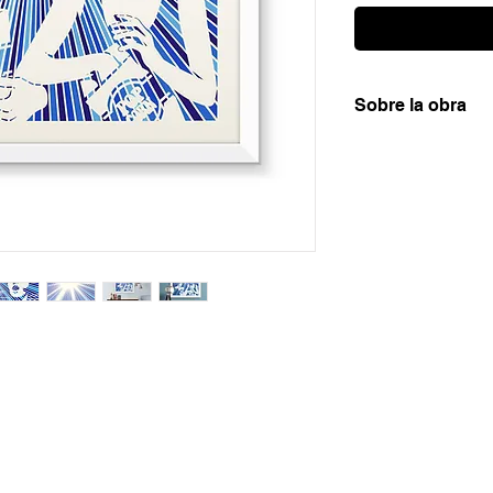
Sobre la obra
Serigrafía artística
de 260gr. Se trata 
todas ellas numerad