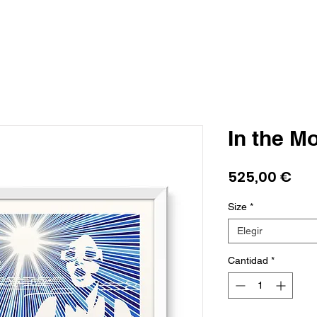
In the M
Pre
525,00 €
Size
*
Elegir
Cantidad
*